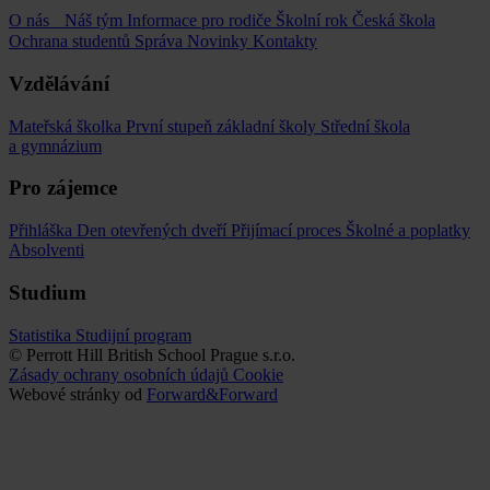
O nás
Náš tým
Informace pro rodiče
Školní rok
Česká škola
Ochrana studentů
Správa
Novinky
Kontakty
Vzdělávání
Mateřská školka
První stupeň základní školy
Střední škola
a gymnázium
Pro zájemce
Přihláška
Den otevřených dveří
Přijímací proces
Školné a poplatky
Absolventi
Studium
Statistika
Studijní program
© Perrott Hill British School Prague s.r.o.
Zásady ochrany osobních údajů
Cookie
Webové stránky od
Forward&Forward