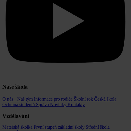
Naše škola
O nás
Náš tým
Informace pro rodiče
Školní rok
Česká škola
Ochrana studentů
Správa
Novinky
Kontakty
Vzdělávání
Mateřská školka
První stupeň základní školy
Střední škola