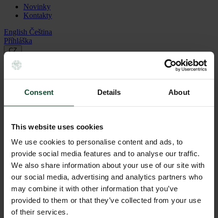
Novinky
Kontakty
English
Čeština
Příhláška
CZ
📰
Nový článek:
Výběr mateřské školy nebo jeslí v Praze.
Čtěte
zde!
Consent
Details
About
This website uses cookies
Přihláška
We use cookies to personalise content and ads, to
Jméno rodiče nebo zákonného zástupce
provide social media features and to analyse our traffic.
We also share information about your use of our site with
E-mail
our social media, advertising and analytics partners who
Telefon
may combine it with other information that you’ve
Preferovaný způsob komunikace
provided to them or that they’ve collected from your use
E-mail
of their services.
Telefon