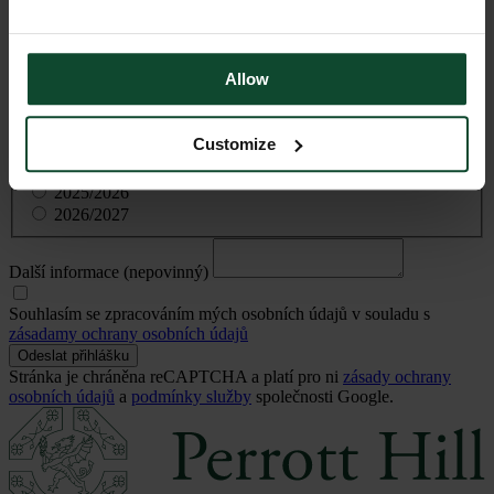
Jméno dítěte/dětí
Datum narození dítěte
Aktuální škola a ročník nebo ročník
Allow
V případě předškolního věku uveďte, zda vaše dítě ještě
nenavštěvuje žádnou školu.
Customize
Preferované datum nástupu
2025/2026
2026/2027
Další informace (nepovinný)
Souhlasím se zpracováním mých osobních údajů v souladu s
zásadamy ochrany osobních údajů
Odeslat přihlášku
Stránka je chráněna reCAPTCHA a platí pro ni
zásady ochrany
osobních údajů
a
podmínky služby
společnosti Google.